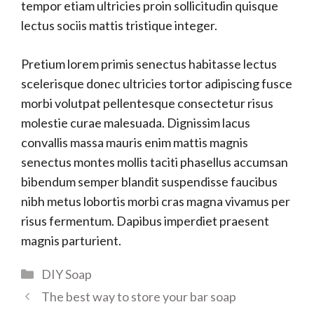
tempor etiam ultricies proin sollicitudin quisque
lectus sociis mattis tristique integer.
Pretium lorem primis senectus habitasse lectus
scelerisque donec ultricies tortor adipiscing fusce
morbi volutpat pellentesque consectetur risus
molestie curae malesuada. Dignissim lacus
convallis massa mauris enim mattis magnis
senectus montes mollis taciti phasellus accumsan
bibendum semper blandit suspendisse faucibus
nibh metus lobortis morbi cras magna vivamus per
risus fermentum. Dapibus imperdiet praesent
magnis parturient.
Categories
DIY Soap
The best way to store your bar soap