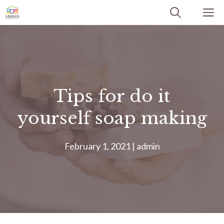
Skip
M
to
content
Tips for do it
yourself soap making
February 1, 2021
|
admin